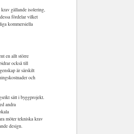
 krav gällande isolering,
essa fördelar vilket
aliga kommersiella
t en allt större
idrar också till
genskap är särskilt
rmningskostnader och
rikt sätt i byggprojekt.
med andra
okala
bara möter tekniska krav
ande design.