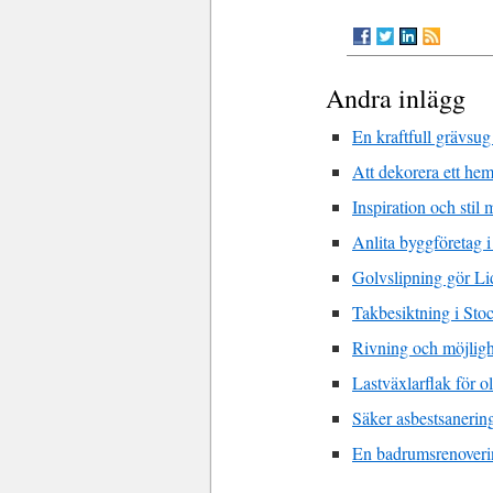
Andra inlägg
En kraftfull grävsug
Att dekorera ett he
Inspiration och stil
Anlita byggföretag i
Golvslipning gör Li
Takbesiktning i Sto
Rivning och möjligh
Lastväxlarflak för o
Säker asbestsanerin
En badrumsrenoverin