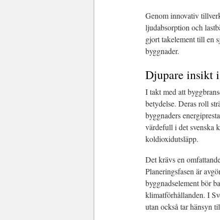
Genom innovativ tillve
ljudabsorption och last
gjort takelement till en
byggnader.
Djupare insikt 
I takt med att byggbrans
betydelse. Deras roll str
byggnaders energiprestan
värdefull i det svenska 
koldioxidutsläpp.
Det krävs en omfattande 
Planeringsfasen är avgö
byggnadselement bör ba
klimatförhållanden. I Sv
utan också tar hänsyn ti