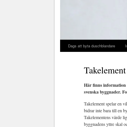
Dags att byta duschblandare
I
Takelement
Här finns information 
svenska byggnader. For
Takelement spelar en vi
bidrar inte bara till en 
Takelementens värde lig
byggnadens yttre skal o