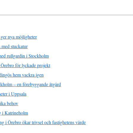
 ger nya möjligheter
m med stuckatur
 med rullgardin i Stockholm
 Örebro för lyckade projekt
dingös hem vackra igen
ckholm – en förebyggande åtgärd
eter i Uppsala
lika behov
g i Katrineholm
g i Örebro ökar trivsel och fastighetens värde