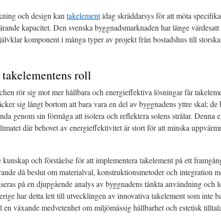
rkning och design kan
takelement
idag skräddarsys för att möta specifika
bärande kapacitet. Den svenska byggnadsmarknaden har länge värdesatt d
 självklar komponent i många typer av projekt från bostadshus till storsk
i takelementens roll
chen rör sig mot mer hållbara och energieffektiva lösningar får takelemen
äcker sig långt bortom att bara vara en del av byggnadens yttre skal; de b
da genom sin förmåga att isolera och reflektera solens strålar. Denna e
klimatet där behovet av energieffektivitet är stort för att minska uppvä
kunskap och förståelse för att implementera takelement på ett framgångs
rande då beslut om materialval, konstruktionsmetoder och integration 
seras på en djupgående analys av byggnadens tänkta användning och l
erige har detta lett till utvecklingen av innovativa takelement som inte 
ll en växande medvetenhet om miljömässig hållbarhet och estetisk tilltal