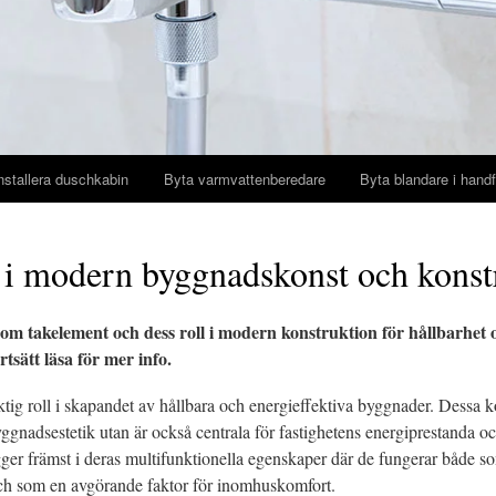
nstallera duschkabin
Byta varmvattenberedare
Byta blandare i handf
 i modern byggnadskonst och konst
om takelement och dess roll i modern konstruktion för hållbarhet oc
tsätt läsa för mer info.
ktig roll i skapandet av hållbara och energieffektiva byggnader. Dessa 
byggnadsestetik utan är också centrala för fastighetens energiprestanda o
ger främst i deras multifunktionella egenskaper där de fungerar både so
ch som en avgörande faktor för inomhuskomfort.