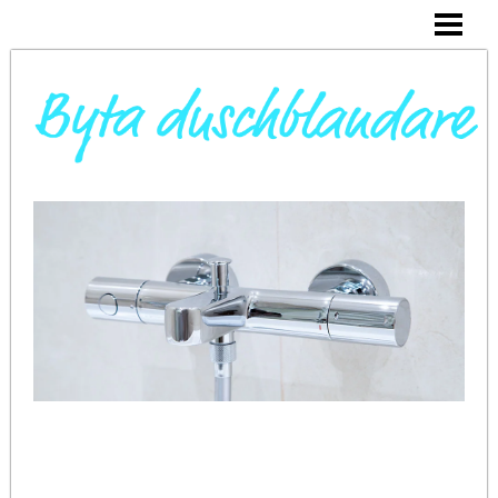
DAGS ATT BYTA DUSCHBLANDARE
INSTALLERA DUSCHKABIN
BYTA VARMVATTENBEREDARE
BYTA BLANDARE I HANDFAT
BLOGG