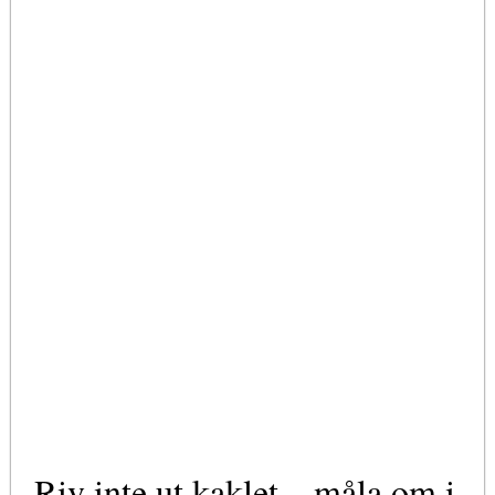
Riv inte ut kaklet – måla om i