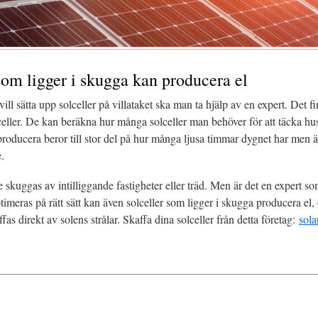
som ligger i skugga kan producera el
ill sätta upp solceller på villataket ska man ta hjälp av en expert. Det 
olceller. De kan beräkna hur många solceller man behöver för att täcka hu
producera beror till stor del på hur många ljusa timmar dygnet har men 
.
te skuggas av intilliggande fastigheter eller träd. Men är det en expert so
ptimeras på rätt sätt kan även solceller som ligger i skugga producera el
fas direkt av solens strålar. Skaffa dina solceller från detta företag:
sola