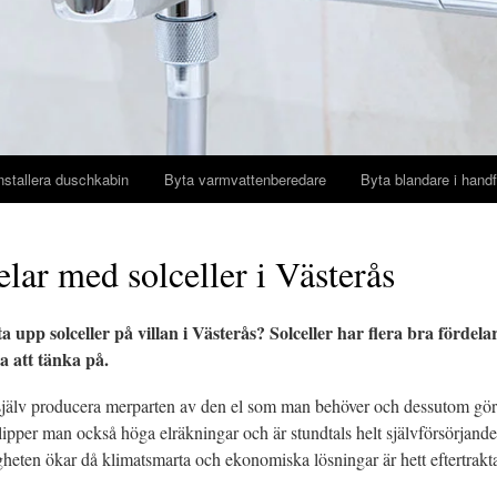
nstallera duschkabin
Byta varmvattenberedare
Byta blandare i handf
lar med solceller i Västerås
a upp solceller på villan i Västerås? Solceller har flera bra fördel
a att tänka på.
jälv producera merparten av den el som man behöver och dessutom göra de
lipper man också höga elräkningar och är stundtals helt självförsörjande 
igheten ökar då klimatsmarta och ekonomiska lösningar är hett eftertrakt