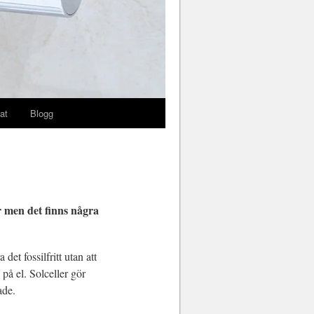
at
Blogg
ar men det finns några
t fossilfritt utan att
på el. Solceller gör
ade.