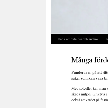
Dags att byta duschblandare
I
Många förde
Funderar ni på att sätt
saker som kan vara br
Med solceller kan man s
skada miljön. Givetvis s
också att värdet på fast