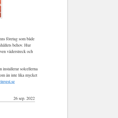
finns företag som både
shållets behov. Hur
även väderstreck och
m installerar solcellerna
, om än inte lika mycket
rinvest.se
26 sep. 2022