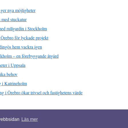
 ger nya möjligheter
m med stuckatur
 med rullgardin i Stockholm
 Örebro för lyckade projekt
dingös hem vackra igen
ckholm – en förebyggande åtgärd
eter i Uppsala
lika behov
g i Katrineholm
g i Örebro ökar trivsel och fastighetens värde
igheter förbehållna.
 webbsidan
Läs mer