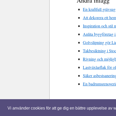
Andra inlägg
En kraftfull grävsug
Att dekorera ett he
Inspiration och stil
Anlita byggföretag i
Golvslipning gör Li
Takbesiktning i Sto
Rivning och möjligh
Lastväxlarflak för o
Säker asbestsanerin
En badrumsrenoverin
© 2026 Bytaduschblandare.se. Alla rätt
Vi använder cookies för att ge dig en bättre upplevelse av