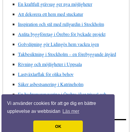
En kraftfull grävsug ger nya möjligheter
Att dekorera ett hem med stuckatur
Inspiration och stil med rullgardin i Stockholm
Anlita byggföretag i Örebro för lyckade projekt
Golvslipning gör Lidingös hem vackra igen
Takbesiktning i Stockholm – en förebyggande åtgärd
Rivning och möjligheter i Uppsala
Lastväxlarflak för olika behov
Säker asbestsanering i Katrineholm
En badrumsrenovering i Örebro ökar trivsel och
fastighetens värde
Vi använder cookies för att ge dig en bättre
upplevelse av webbsidan
Läs mer
OK
© 2026 Bytaduschblandare.se. Alla rättigheter förbehållna.