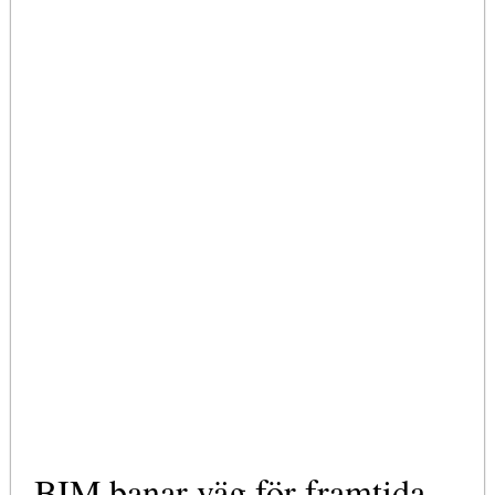
BIM banar väg för framtida