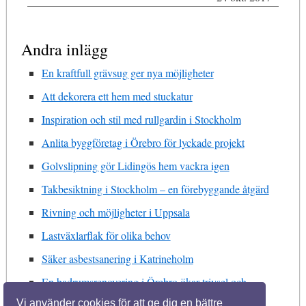
Andra inlägg
En kraftfull grävsug ger nya möjligheter
Att dekorera ett hem med stuckatur
Inspiration och stil med rullgardin i Stockholm
Anlita byggföretag i Örebro för lyckade projekt
Golvslipning gör Lidingös hem vackra igen
Takbesiktning i Stockholm – en förebyggande åtgärd
Rivning och möjligheter i Uppsala
Lastväxlarflak för olika behov
Säker asbestsanering i Katrineholm
En badrumsrenovering i Örebro ökar trivsel och
fastighetens värde
Vi använder cookies för att ge dig en bättre