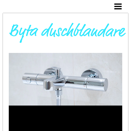
DAGS ATT BYTA DUSCHBLANDARE
INSTALLERA DUSCHKABIN
BYTA VARMVATTENBEREDARE
BYTA BLANDARE I HANDFAT
BLOGG