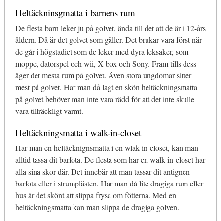
Heltäckninsgmatta i barnens rum
De flesta barn leker ju på golvet, ända till det att de är i 12-års
åldern. Då är det golvet som gäller. Det brukar vara först när
de går i högstadiet som de leker med dyra leksaker, som
moppe, datorspel och wii, X-box och Sony. Fram tills dess
äger det mesta rum på golvet. Även stora ungdomar sitter
mest på golvet. Har man då lagt en skön heltäckningsmatta
på golvet behöver man inte vara rädd för att det inte skulle
vara tillräckligt varmt.
Heltäckningsmatta i walk-in-closet
Har man en heltäcknignsmatta i en wlak-in-closet, kan man
alltid tassa dit barfota. De flesta som har en walk-in-closet har
alla sina skor där. Det innebär att man tassar dit antignen
barfota eller i strumplästen. Har man då lite dragiga rum eller
hus är det skönt att slippa frysa om fötterna. Med en
heltäckningsmatta kan man slippa de dragiga golven.