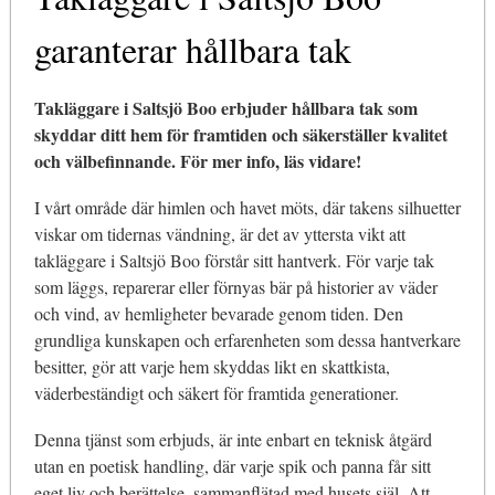
garanterar hållbara tak
Takläggare i Saltsjö Boo erbjuder hållbara tak som
skyddar ditt hem för framtiden och säkerställer kvalitet
och välbefinnande. För mer info, läs vidare!
I vårt område där himlen och havet möts, där takens silhuetter
viskar om tidernas vändning, är det av yttersta vikt att
takläggare i Saltsjö Boo förstår sitt hantverk. För varje tak
som läggs, reparerar eller förnyas bär på historier av väder
och vind, av hemligheter bevarade genom tiden. Den
grundliga kunskapen och erfarenheten som dessa hantverkare
besitter, gör att varje hem skyddas likt en skattkista,
väderbeständigt och säkert för framtida generationer.
Denna tjänst som erbjuds, är inte enbart en teknisk åtgärd
utan en poetisk handling, där varje spik och panna får sitt
eget liv och berättelse, sammanflätad med husets själ. Att