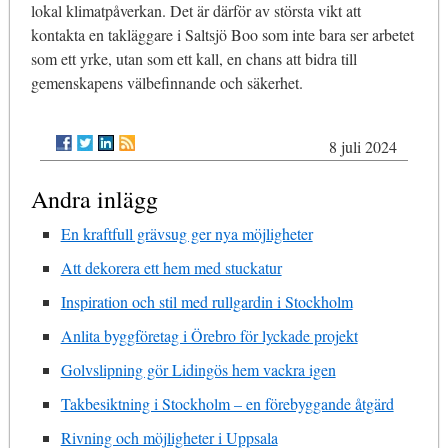
lokal klimatpåverkan. Det är därför av största vikt att
kontakta en takläggare i Saltsjö Boo som inte bara ser arbetet
som ett yrke, utan som ett kall, en chans att bidra till
gemenskapens välbefinnande och säkerhet.
8 juli 2024
Andra inlägg
En kraftfull grävsug ger nya möjligheter
Att dekorera ett hem med stuckatur
Inspiration och stil med rullgardin i Stockholm
Anlita byggföretag i Örebro för lyckade projekt
Golvslipning gör Lidingös hem vackra igen
Takbesiktning i Stockholm – en förebyggande åtgärd
Rivning och möjligheter i Uppsala