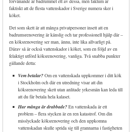
förvånande är badrummet ett av dessa, men faktum är
faktiskt att de flesta vattenskador i Sverige numera sker i
köket.
Det som skett är att många privatpersoner insett att en
badrumsrenovering är känslig och tar professionell hjälp där –
en köksrenovering ser man, ännu, inte lika allvarligt på.
Därav så är också vattenskador i köket, som en följd av en
felaktigt utförd köksrenovering, vanliga. Två snabba punkter
gällande detta:
Vem betalar?
Om en vattenskada uppkommer i ditt kök
i Stockholm och där en utredning visar att din
köksrenovering skett utan anlitade yrkesmän kan leda till
att du får betala hela kalaset.
Hur många är drabbade?
En vattenskada är ett
problem – flera stycken är en ren katastrof. Om din
misslyckade köksrenovering och den uppkomna
vattenskadan skulle sprida sig till grannarna i fastigheten