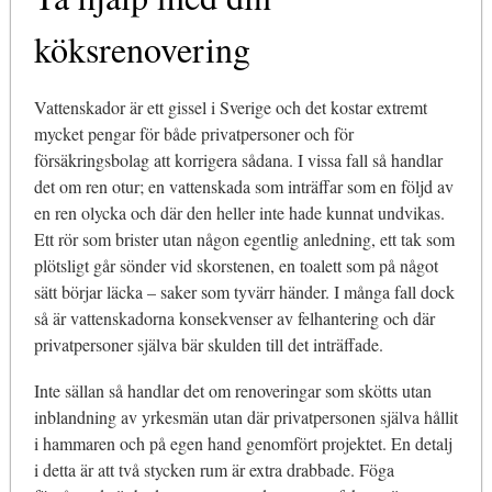
köksrenovering
Vattenskador är ett gissel i Sverige och det kostar extremt
mycket pengar för både privatpersoner och för
försäkringsbolag att korrigera sådana. I vissa fall så handlar
det om ren otur; en vattenskada som inträffar som en följd av
en ren olycka och där den heller inte hade kunnat undvikas.
Ett rör som brister utan någon egentlig anledning, ett tak som
plötsligt går sönder vid skorstenen, en toalett som på något
sätt börjar läcka – saker som tyvärr händer. I många fall dock
så är vattenskadorna konsekvenser av felhantering och där
privatpersoner själva bär skulden till det inträffade.
Inte sällan så handlar det om renoveringar som skötts utan
inblandning av yrkesmän utan där privatpersonen själva hållit
i hammaren och på egen hand genomfört projektet. En detalj
i detta är att två stycken rum är extra drabbade. Föga