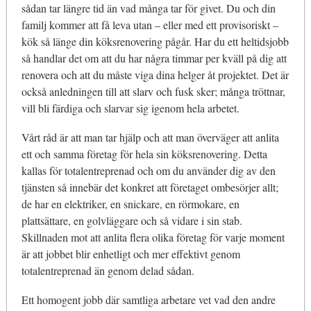
sådan tar längre tid än vad många tar för givet. Du och din
familj kommer att få leva utan – eller med ett provisoriskt –
kök så länge din köksrenovering pågår. Har du ett heltidsjobb
så handlar det om att du har några timmar per kväll på dig att
renovera och att du måste viga dina helger åt projektet. Det är
också anledningen till att slarv och fusk sker; många tröttnar,
vill bli färdiga och slarvar sig igenom hela arbetet.
Vårt råd är att man tar hjälp och att man överväger att anlita
ett och samma företag för hela sin köksrenovering. Detta
kallas för totalentreprenad och om du använder dig av den
tjänsten så innebär det konkret att företaget ombesörjer allt;
de har en elektriker, en snickare, en rörmokare, en
plattsättare, en golvläggare och så vidare i sin stab.
Skillnaden mot att anlita flera olika företag för varje moment
är att jobbet blir enhetligt och mer effektivt genom
totalentreprenad än genom delad sådan.
Ett homogent jobb där samtliga arbetare vet vad den andre