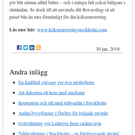
gör blir nästan alltid bättre – och i många fall också billigare i
slutändan. Se dock till att använda ditt Rot-avdrag så att
priset blir än mer förmånligt för din köksrenovering.
Läs mer här
:
www.köksrenoveringstockholm.com
.
30 jan. 2018
Andra inlägg
En kraftfull grävsug ger nya möjligheter
Att dekorera ett hem med stuckatur
Inspiration och stil med rullgardin i Stockholm
Anlita byggföretag i Örebro för lyckade projekt
Golvslipning gör Lidingös hem vackra igen
Takbesiktning i Stockholm – en förebyggande åtgärd