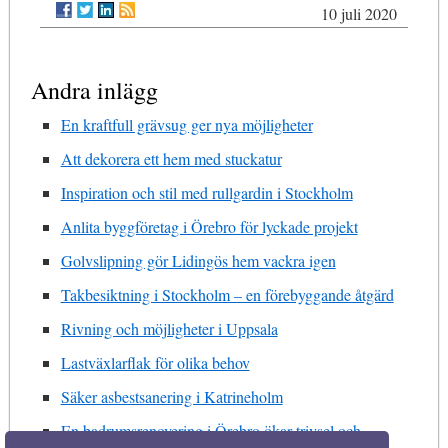
10 juli 2020
Andra inlägg
En kraftfull grävsug ger nya möjligheter
Att dekorera ett hem med stuckatur
Inspiration och stil med rullgardin i Stockholm
Anlita byggföretag i Örebro för lyckade projekt
Golvslipning gör Lidingös hem vackra igen
Takbesiktning i Stockholm – en förebyggande åtgärd
Rivning och möjligheter i Uppsala
Lastväxlarflak för olika behov
Säker asbestsanering i Katrineholm
En badrumsrenovering i Örebro ökar trivsel och