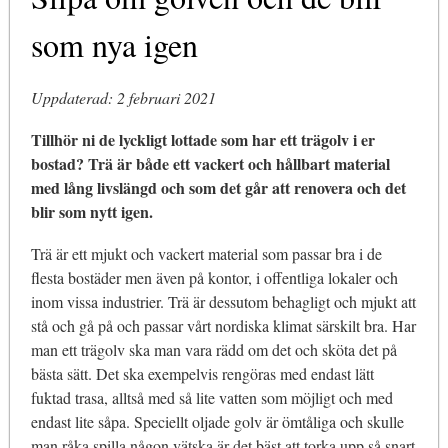
som nya igen
Uppdaterad: 2 februari 2021
Tillhör ni de lyckligt lottade som har ett trägolv i er
bostad? Trä är både ett vackert och hållbart material
med lång livslängd och som det går att renovera och det
blir som nytt igen.
Trä är ett mjukt och vackert material som passar bra i de
flesta bostäder men även på kontor, i offentliga lokaler och
inom vissa industrier. Trä är dessutom behagligt och mjukt att
stå och gå på och passar vårt nordiska klimat särskilt bra. Har
man ett trägolv ska man vara rädd om det och sköta det på
bästa sätt. Det ska exempelvis rengöras med endast lätt
fuktad trasa, alltså med så lite vatten som möjligt och med
endast lite såpa. Speciellt oljade golv är ömtåliga och skulle
man råka spilla någon vätska är det bäst att torka upp så snart