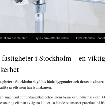
nstallera duschkabin
Byta varmvattenberedare
Byta blandare i handf
fastigheter i Stockholm – en viktig
äkerhet
tigheter i Stockholm skyddas både byggnader och deras invånare
nlita proffs som har kunskapen.
ar länge varit ett fundamentalt behov inom bygg- och industrisektorn. O
esanering eller att avlägsna klotter, så har dessa insatser påverkan på b