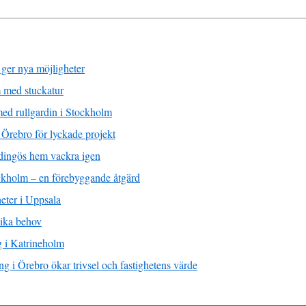
 ger nya möjligheter
m med stuckatur
 med rullgardin i Stockholm
 Örebro för lyckade projekt
dingös hem vackra igen
ckholm – en förebyggande åtgärd
eter i Uppsala
lika behov
g i Katrineholm
g i Örebro ökar trivsel och fastighetens värde