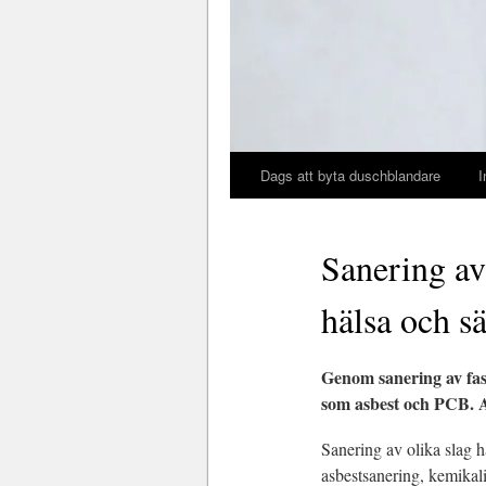
Dags att byta duschblandare
I
Sanering av 
hälsa och s
Genom sanering av fas
som asbest och PCB. A
Sanering av olika slag h
asbestsanering, kemikali