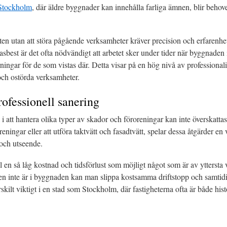
 Stockholm
, där äldre byggnader kan innehålla farliga ämnen, blir behov
ten utan att störa pågående verksamheter kräver precision och erfarenhet.
asbest är det ofta nödvändigt att arbetet sker under tider när byggnaden 
ningar för de som vistas där. Detta visar på en hög nivå av professiona
ch ostörda verksamheter.
ofessionell sanering
 i att hantera olika typer av skador och föroreningar kan inte överskattas
eningar eller att utföra taktvätt och fasadtvätt, spelar dessa åtgärder en v
 och utseende.
l en så låg kostnad och tidsförlust som möjligt något som är av yttersta
en inte är i byggnaden kan man slippa kostsamma driftstopp och samtidigt 
ärskilt viktigt i en stad som Stockholm, där fastigheterna ofta är både hi