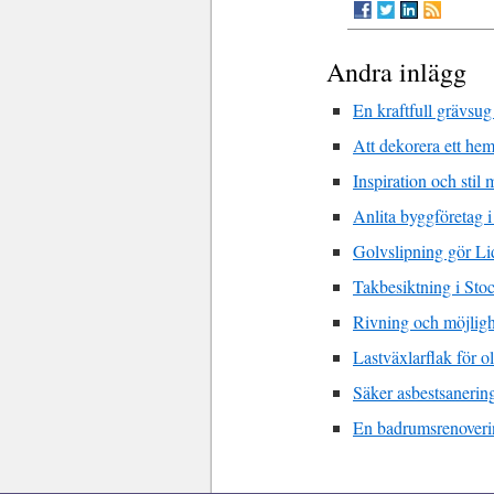
Andra inlägg
En kraftfull grävsug
Att dekorera ett he
Inspiration och stil
Anlita byggföretag i
Golvslipning gör Li
Takbesiktning i Sto
Rivning och möjligh
Lastväxlarflak för o
Säker asbestsanerin
En badrumsrenoverin