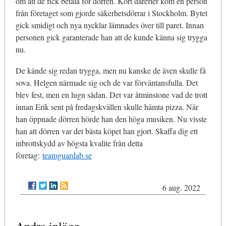
om att de fick betala för dörren. Kort därefter kom en person
från företaget som gjorde säkerhetsdörrar i Stockholm. Bytet
gick smidigt och nya nycklar lämnades över till paret. Innan
personen gick garanterade han att de kunde känna sig trygga
nu.
De kände sig redan trygga, men nu kanske de även skulle få
sova. Helgen närmade sig och de var förväntansfulla. Det
blev fest, men en lugn sådan. Det var åtminstone vad de trott
innan Erik sent på fredagskvällen skulle hämta pizza. När
han öppnade dörren hörde han den höga musiken. Nu visste
han att dörren var det bästa köpet han gjort. Skaffa dig ett
inbrottskydd av högsta kvalite från detta
företag:
teamguardab.se
6 aug. 2022
Andra inlägg