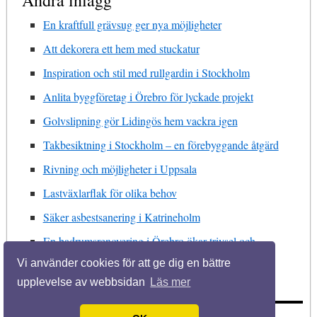
En kraftfull grävsug ger nya möjligheter
Att dekorera ett hem med stuckatur
Inspiration och stil med rullgardin i Stockholm
Anlita byggföretag i Örebro för lyckade projekt
Golvslipning gör Lidingös hem vackra igen
Takbesiktning i Stockholm – en förebyggande åtgärd
Rivning och möjligheter i Uppsala
Lastväxlarflak för olika behov
Säker asbestsanering i Katrineholm
En badrumsrenovering i Örebro ökar trivsel och
fastighetens värde
Vi använder cookies för att ge dig en bättre
upplevelse av webbsidan
Läs mer