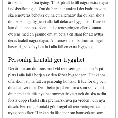
är det bara att köra igång. Tänk på att ta till några extra dagar
i tidsberäkningen. Om du bara har toalett i det badrum som
ska renoveras behöver du ha ett alternativ där du kan sköta
din personliga hygien i alla fall delar av byggtiden. Kanske
kan du lämna bostaden under renoveringen eller komma
överens med en granne om att betala en slant för att nyttja
deras toalett några dagar. Att renovera ett badrum är inget
hastverk, så kalkylera in i alla fall en extra byggdag.
Personlig kontakt ger trygghet
Det är bra om du finns med vid renoveringen, att du är på
plats i alla fall i början av den första byggdagen. Det känns
ofta skönt att ha fått en personlig kontakt. Både för dig och
dina hantverkare. De arbetar ju på en firma som ska vara i
ditt hem ända tills nya badrummet är klart och du ska ta ditt
första dopp i badet eller premiärskruva på vreden i din nya
dusch. Personlig kontakt gör i regel att renoveringen känns
trygg och säker. Här kan du läsa mer om hantverkare som