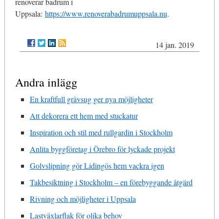
renoverar badrum i
Uppsala:
https://www.renoverabadrumuppsala.nu
.
14 jan. 2019
Andra inlägg
En kraftfull grävsug ger nya möjligheter
Att dekorera ett hem med stuckatur
Inspiration och stil med rullgardin i Stockholm
Anlita byggföretag i Örebro för lyckade projekt
Golvslipning gör Lidingös hem vackra igen
Takbesiktning i Stockholm – en förebyggande åtgärd
Rivning och möjligheter i Uppsala
Lastväxlarflak för olika behov