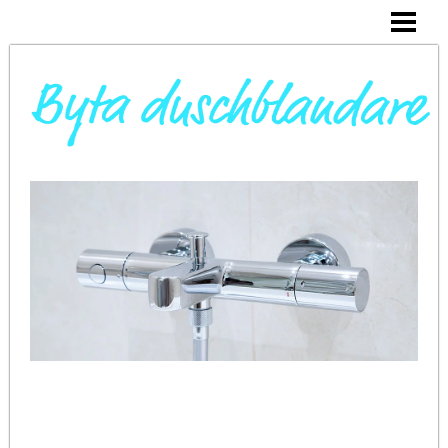
DAGS ATT BYTA DUSCHBLANDARE
INSTALLERA DUSCHKABIN
BYTA VARMVATTENBEREDARE
BYTA BLANDARE I HANDFAT
BLOGG