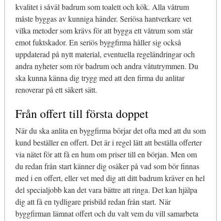
kvalitet i såväl badrum som toalett och kök. Alla våtrum
måste byggas av kunniga händer. Seriösa hantverkare vet
vilka metoder som krävs för att bygga ett våtrum som står
emot fuktskador. En seriös byggfirma håller sig också
uppdaterad på nytt material, eventuella regeländringar och
andra nyheter som rör badrum och andra våtutrymmen. Du
ska kunna känna dig trygg med att den firma du anlitar
renoverar på ett säkert sätt.
Från offert till första doppet
När du ska anlita en byggfirma börjar det ofta med att du som
kund beställer en offert. Det är i regel lätt att beställa offerter
via nätet för att få en hum om priser till en början. Men om
du redan från start känner dig osäker på vad som bör finnas
med i en offert, eller vet med dig att ditt badrum kräver en hel
del specialjobb kan det vara bättre att ringa. Det kan hjälpa
dig att få en tydligare prisbild redan från start. När
byggfirman lämnat offert och du valt vem du vill samarbeta