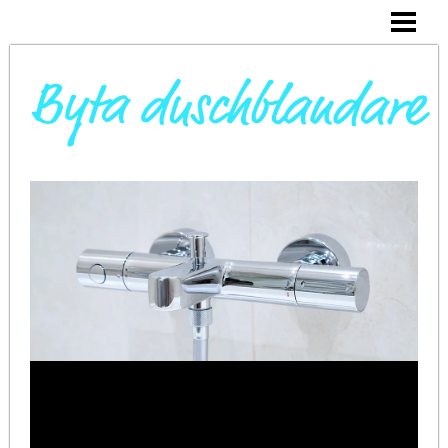
DAGS ATT BYTA DUSCHBLANDARE
INSTALLERA DUSCHKABIN
BYTA VARMVATTENBEREDARE
BYTA BLANDARE I HANDFAT
BLOGG