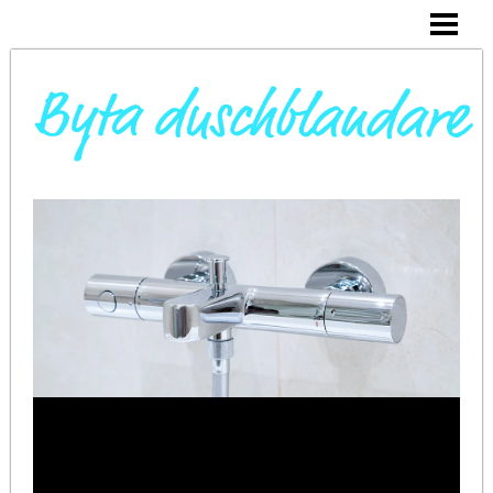
DAGS ATT BYTA DUSCHBLANDARE
INSTALLERA DUSCHKABIN
BYTA VARMVATTENBEREDARE
BYTA BLANDARE I HANDFAT
BLOGG