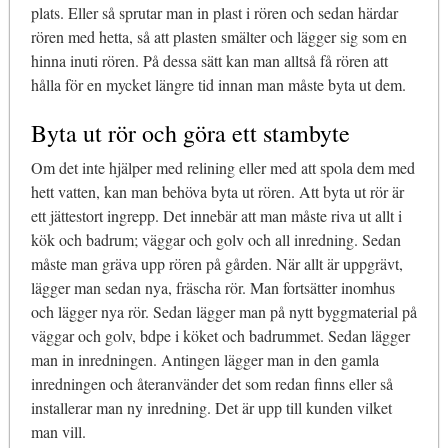
plats. Eller så sprutar man in plast i rören och sedan härdar
rören med hetta, så att plasten smälter och lägger sig som en
hinna inuti rören. På dessa sätt kan man alltså få rören att
hålla för en mycket längre tid innan man måste byta ut dem.
Byta ut rör och göra ett stambyte
Om det inte hjälper med relining eller med att spola dem med
hett vatten, kan man behöva byta ut rören. Att byta ut rör är
ett jättestort ingrepp. Det innebär att man måste riva ut allt i
kök och badrum; väggar och golv och all inredning. Sedan
måste man gräva upp rören på gården. När allt är uppgrävt,
lägger man sedan nya, fräscha rör. Man fortsätter inomhus
och lägger nya rör. Sedan lägger man på nytt byggmaterial på
väggar och golv, bdpe i köket och badrummet. Sedan lägger
man in inredningen. Antingen lägger man in den gamla
inredningen och återanvänder det som redan finns eller så
installerar man ny inredning. Det är upp till kunden vilket
man vill.