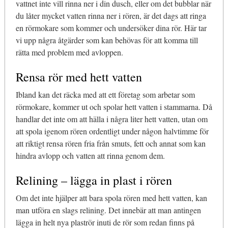
vattnet inte vill rinna ner i din dusch, eller om det bubblar när
du låter mycket vatten rinna ner i rören, är det dags att ringa
en rörmokare som kommer och undersöker dina rör. Här tar
vi upp några åtgärder som kan behövas för att komma till
rätta med problem med avloppen.
Rensa rör med hett vatten
Ibland kan det räcka med att ett företag som arbetar som
rörmokare, kommer ut och spolar hett vatten i stammarna. Då
handlar det inte om att hälla i några liter hett vatten, utan om
att spola igenom rören ordentligt under någon halvtimme för
att riktigt rensa rören fria från smuts, fett och annat som kan
hindra avlopp och vatten att rinna genom dem.
Relining – lägga in plast i rören
Om det inte hjälper att bara spola rören med hett vatten, kan
man utföra en slags relining. Det innebär att man antingen
lägga in helt nya plaströr inuti de rör som redan finns på