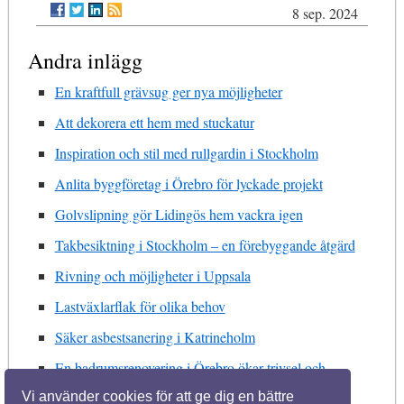
8 sep. 2024
Andra inlägg
En kraftfull grävsug ger nya möjligheter
Att dekorera ett hem med stuckatur
Inspiration och stil med rullgardin i Stockholm
Anlita byggföretag i Örebro för lyckade projekt
Golvslipning gör Lidingös hem vackra igen
Takbesiktning i Stockholm – en förebyggande åtgärd
Rivning och möjligheter i Uppsala
Lastväxlarflak för olika behov
Säker asbestsanering i Katrineholm
En badrumsrenovering i Örebro ökar trivsel och
fastighetens värde
Vi använder cookies för att ge dig en bättre