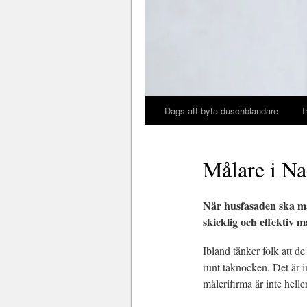
Dags att byta duschblandare
I
Målare i Na
När husfasaden ska mål
skicklig och effektiv m
Ibland tänker folk att de
runt taknocken. Det är i
målerifirma är inte hell