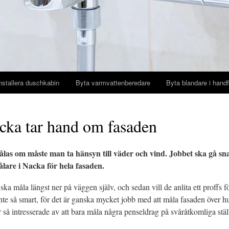
nstallera duschkabin
Byta varmvattenberedare
Byta blandare i handf
cka tar hand om fasaden
as om måste man ta hänsyn till väder och vind. Jobbet ska gå snab
ålare i Nacka för hela fasaden.
 ska måla längst ner på väggen själv, och sedan vill de anlita ett proffs f
nte så smart, för det är ganska mycket jobb med att måla fasaden över h
er så intresserade av att bara måla några penseldrag på svåråtkomliga stäl