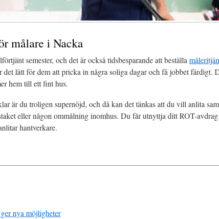
ör målare i Nacka
förtjänt semester, och det är också tidsbesparande att beställa
måleritjä
är det lätt för dem att pricka in några soliga dagar och få jobbet färdigt
r hem till ett fint hus.
lar är du troligen supernöjd, och då kan det tänkas att du vill anlita sam
staket eller någon ommålning inomhus. Du får utnyttja ditt ROT-avdrag 
nlitar hantverkare.
 ger nya möjligheter