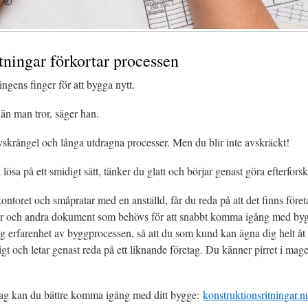
tningar förkortar processen
ingens finger för att bygga nytt.
än man tror, säger han.
skrångel och långa utdragna processer. Men du blir inte avskräckt!
 lösa på ett smidigt sätt, tänker du glatt och börjar genast göra efterfors
kontoret och småpratar med en anställd, får du reda på att det finns föret
gar och andra dokument som behövs för att snabbt komma igång med by
g erfarenhet av byggprocessen, så att du som kund kan ägna dig helt åt 
digt och letar genast reda på ett liknande företag. Du känner pirret i magen
tag kan du bättre komma igång med ditt bygge:
konstruktionsritningar.n