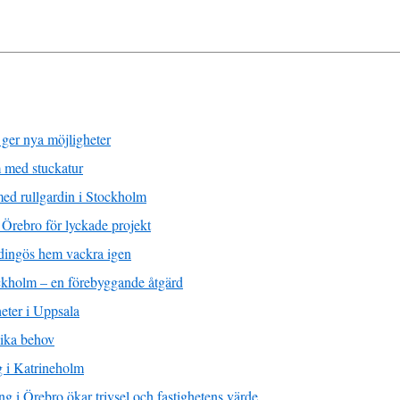
 ger nya möjligheter
m med stuckatur
 med rullgardin i Stockholm
 Örebro för lyckade projekt
dingös hem vackra igen
ckholm – en förebyggande åtgärd
eter i Uppsala
lika behov
g i Katrineholm
g i Örebro ökar trivsel och fastighetens värde