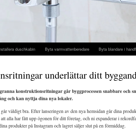
nstallera duschkabin
Byta varmvattenberedare
Byta blandare i handf
nsritningar underlättar ditt byggan
ranna konstruktionsritningar går byggprocessen snabbare och sm
ng och kan nyttja dina nya lokaler.
t går väldigt bra. Efter lanseringen av den nya hemsidan går dina produk
tt alla har fått upp ögonen för ditt företag, och ni expanderar i rekordfa
dina produkter på Instagram och lagret säljer slut på en förmiddag.