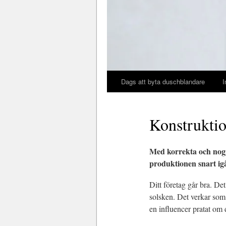
Dags att byta duschblandare
I
Konstruktio
Med korrekta och nogg
produktionen snart igå
Ditt företag går bra. De
solsken. Det verkar som a
en influencer pratat om 