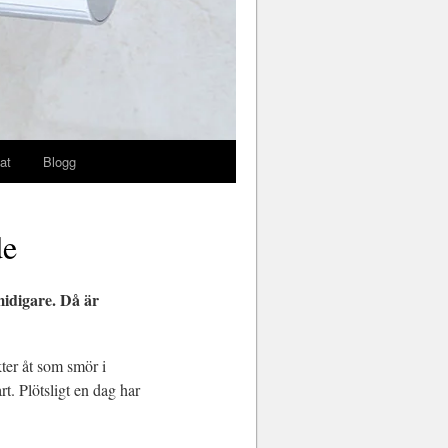
at
Blogg
de
idigare. Då är
ter åt som smör i
rt. Plötsligt en dag har