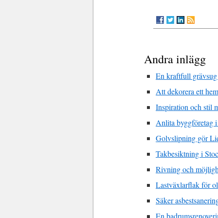
Andra inlägg
En kraftfull grävsug
Att dekorera ett he
Inspiration och stil
Anlita byggföretag i
Golvslipning gör Li
Takbesiktning i Sto
Rivning och möjligh
Lastväxlarflak för o
Säker asbestsanerin
En badrumsrenoverin