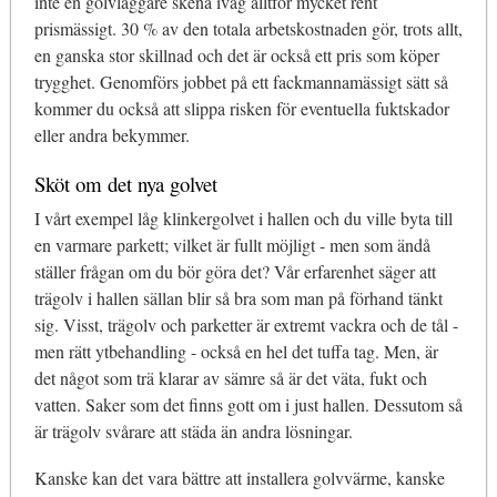
inte en golvläggare skena iväg alltför mycket rent
prismässigt. 30 % av den totala arbetskostnaden gör, trots allt,
en ganska stor skillnad och det är också ett pris som köper
trygghet. Genomförs jobbet på ett fackmannamässigt sätt så
kommer du också att slippa risken för eventuella fuktskador
eller andra bekymmer.
Sköt om det nya golvet
I vårt exempel låg klinkergolvet i hallen och du ville byta till
en varmare parkett; vilket är fullt möjligt - men som ändå
ställer frågan om du bör göra det? Vår erfarenhet säger att
trägolv i hallen sällan blir så bra som man på förhand tänkt
sig. Visst, trägolv och parketter är extremt vackra och de tål -
men rätt ytbehandling - också en hel det tuffa tag. Men, är
det något som trä klarar av sämre så är det väta, fukt och
vatten. Saker som det finns gott om i just hallen. Dessutom så
är trägolv svårare att städa än andra lösningar.
Kanske kan det vara bättre att installera golvvärme, kanske