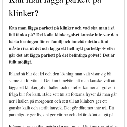
klinker?
Kan man lägga parkett på klinker och vad ska man i så
fall tänka på? Det kalla klinkergolvet kanske inte var den
bästa lösningen för er familj och innebär detta att ni
måste riva ut det och lägga ett helt nytt parkettgolv eller
går det att lägga parkett på det befintliga golvet? Det är
fullt möjligt.
Ibland så blir det fel och den lösning man valt visar sig bli
sämre än förväntat. Det kan innebära att man kanske valt att
lägga ett klinkergolv i hallen och därefter känner att golvet i
fråga blir för kallt. Både sett till att fötterna fryser då man går
ner i hallen på morgonen och sett till att klinkers ger ett
ganska kallt och sterilt intryck. Det gör däremot inte trä. Ett
parkettgolv ger liv, det ger värme och det är skönt att gå på.
Frågan är om skiftet måste ske genom att klinkers rivs ut eller