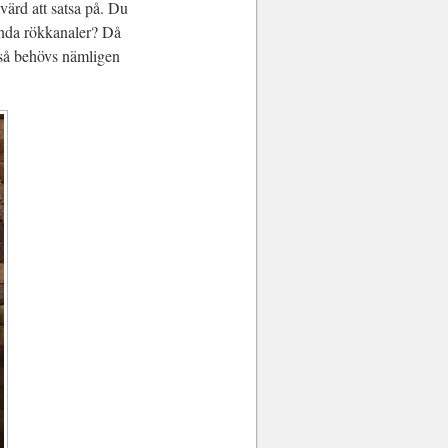
värd att satsa på. Du
ända rökkanaler? Då
, så behövs nämligen