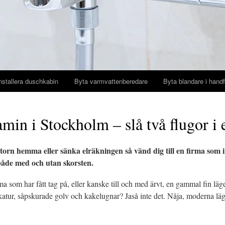
nstallera duschkabin
Byta varmvattenberedare
Byta blandare i handf
amin i Stockholm – slå två flugor i 
orn hemma eller sänka elräkningen så vänd dig till en firma som i
både med och utan skorsten.
a som har fått tag på, eller kanske till och med ärvt, en gammal fin l
katur, såpskurade golv och kakelugnar? Jaså inte det. Nåja, moderna läg