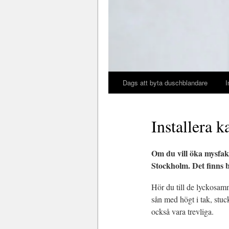
Dags att byta duschblandare
I
Installera k
Om du vill öka mysfakt
Stockholm. Det finns 
Hör du till de lyckosamm
sån med högt i tak, stuc
också vara trevliga.