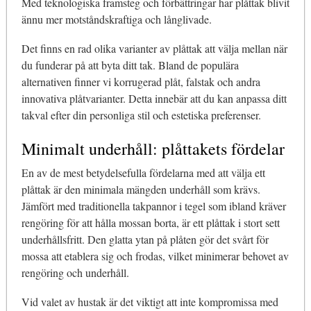
Med teknologiska framsteg och förbättringar har plåttak blivit
ännu mer motståndskraftiga och långlivade.
Det finns en rad olika varianter av plåttak att välja mellan när
du funderar på att byta ditt tak. Bland de populära
alternativen finner vi korrugerad plåt, falstak och andra
innovativa plåtvarianter. Detta innebär att du kan anpassa ditt
takval efter din personliga stil och estetiska preferenser.
Minimalt underhåll: plåttakets fördelar
En av de mest betydelsefulla fördelarna med att välja ett
plåttak är den minimala mängden underhåll som krävs.
Jämfört med traditionella takpannor i tegel som ibland kräver
rengöring för att hålla mossan borta, är ett plåttak i stort sett
underhållsfritt. Den glatta ytan på plåten gör det svårt för
mossa att etablera sig och frodas, vilket minimerar behovet av
rengöring och underhåll.
Vid valet av hustak är det viktigt att inte kompromissa med