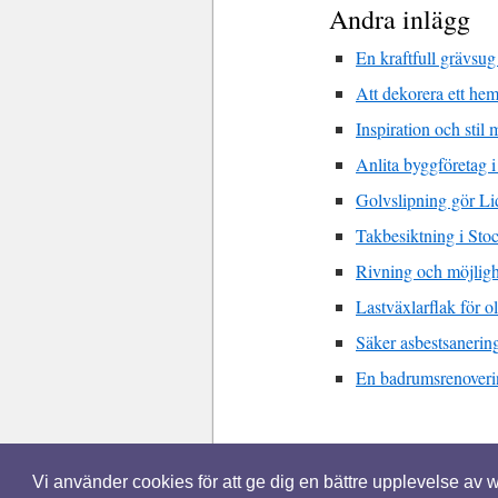
Andra inlägg
En kraftfull grävsug
Att dekorera ett he
Inspiration och stil
Anlita byggföretag i
Golvslipning gör Li
Takbesiktning i Sto
Rivning och möjligh
Lastväxlarflak för o
Säker asbestsanerin
En badrumsrenoverin
© 2026 Bytaduschblandare.se. Alla rätt
Vi använder cookies för att ge dig en bättre upplevelse av