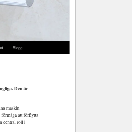
at
Blogg
ngliga. Den är
enna maskin
 förmåga att förflytta
 central roll i