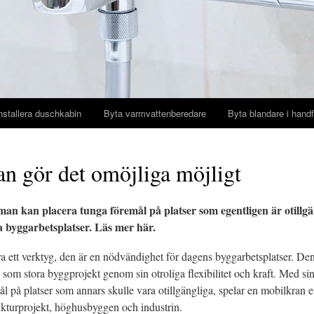
nstallera duschkabin
Byta varmvattenberedare
Byta blandare i handf
n gör det omöjliga möjligt
an kan placera tunga föremål på platser som egentligen är otillgä
byggarbetsplatser. Läs mer här.
ra ett verktyg, den är en nödvändighet för dagens byggarbetsplatser. D
 som stora byggprojekt genom sin otroliga flexibilitet och kraft. Med sin
l på platser som annars skulle vara otillgängliga, spelar en mobilkran en
ukturprojekt, höghusbyggen och industrin.