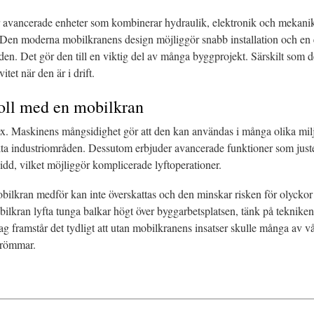
r avancerade enheter som kombinerar hydraulik, elektronik och mekanik
 Den moderna mobilkranens design möjliggör snabb installation och en e
en. Det gör den till en viktig del av många byggprojekt. Särskilt som de
itet när den är i drift.
roll med en mobilkran
. Maskinens mångsidighet gör att den kan användas i många olika miljö
ckta industriområden. Dessutom erbjuder avancerade funktioner som juste
vidd, vilket möjliggör komplicerade lyftoperationer.
ilkran medför kan inte överskattas och den minskar risken för olyckor 
bilkran lyfta tunga balkar högt över byggarbetsplatsen, tänk på teknike
ag framstår det tydligt att utan mobilkranens insatser skulle många av v
 drömmar.