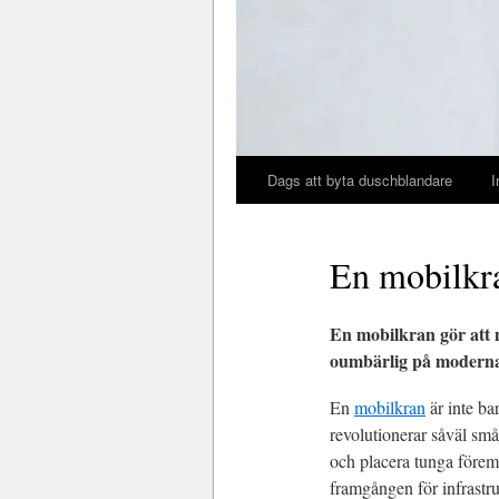
Dags att byta duschblandare
I
En mobilkra
En mobilkran gör att m
oumbärlig på moderna 
En
mobilkran
är inte ba
revolutionerar såväl små
och placera tunga föremå
framgången för infrastr