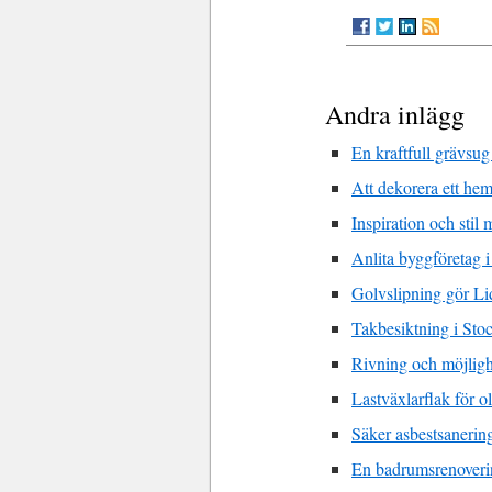
Andra inlägg
En kraftfull grävsug
Att dekorera ett he
Inspiration och stil
Anlita byggföretag i
Golvslipning gör Li
Takbesiktning i Sto
Rivning och möjligh
Lastväxlarflak för o
Säker asbestsanerin
En badrumsrenoverin