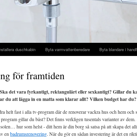
nstallera duschkabin
Byta varmvattenberedare
Byta blandare i handf
ing för framtiden
? Ska det vara fyrkantigt, rektangulärt eller sexkantigt? Gillar du 
ar du att lägga in en matta som klarar allt? Vilken budget har du?
 helt fast i alla tv-program där de renoverar vackra hus och hem och s
t program gillar du bäst? Det finns verkligen tusentals varianter av dem.
olen… hur som helst - ditt hem är din borg så satsa på att skapa det all
 av en
badrumsrenovering
. När du gör en sådan investering är det en rikti