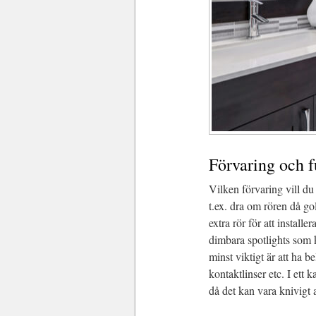
Förvaring och 
Vilken förvaring vill d
t.ex. dra om rören då gol
extra rör för att install
dimbara spotlights som k
minst viktigt är att ha b
kontaktlinser etc. I ett
då det kan vara knivigt a