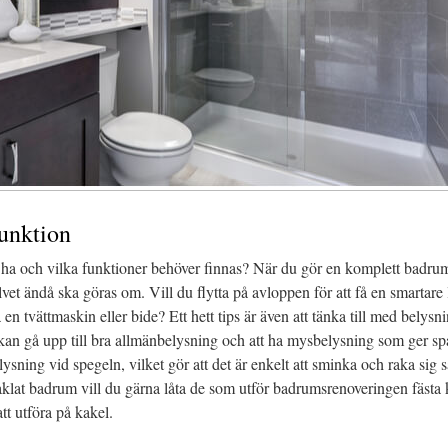
funktion
u ha och vilka funktioner behöver finnas? När du gör en komplett badr
vet ändå ska göras om. Vill du flytta på avloppen för att få en smartare la
era en tvättmaskin eller bide? Ett hett tips är även att tänka till med belys
an gå upp till bra allmänbelysning och att ha mysbelysning som ger spak
elysning vid spegeln, vilket gör att det är enkelt att sminka och raka sig s
 kaklat badrum vill du gärna låta de som utför badrumsrenoveringen fäst
tt utföra på kakel.