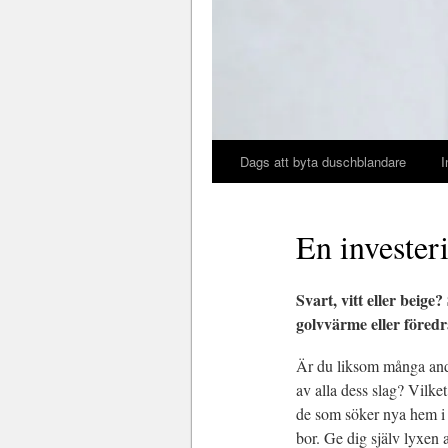
Dags att byta duschblandare
I
En invester
Svart, vitt eller beige
golvvärme eller föredr
Är du liksom många andra
av alla dess slag? Vilke
de som söker nya hem i s
bor. Ge dig själv lyxen