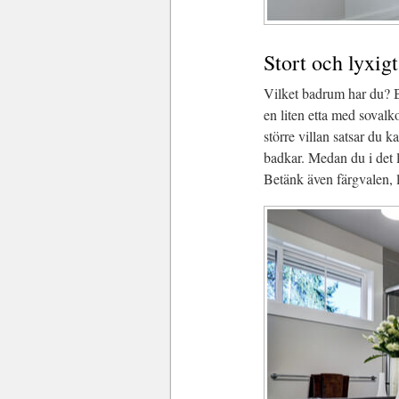
Stort och lyxigt
Vilket badrum har du? B
en liten etta med soval
större villan satsar du
badkar. Medan du i det l
Betänk även färgvalen, l