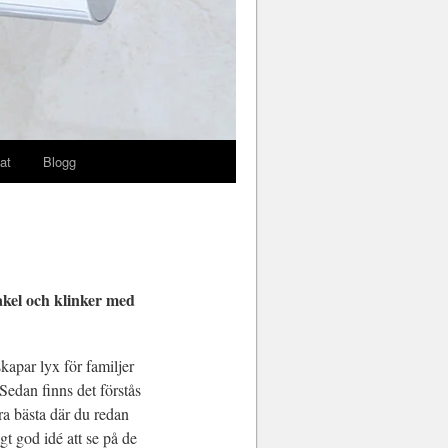
at
Blogg
kakel och klinker med
kapar lyx för familjer
 Sedan finns det förstås
ra bästa där du redan
gt god idé att se på de