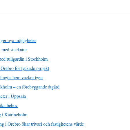
 ger nya möjligheter
m med stuckatur
 med rullgardin i Stockholm
 Örebro för lyckade projekt
dingös hem vackra igen
ckholm – en förebyggande åtgärd
eter i Uppsala
lika behov
g i Katrineholm
g i Örebro ökar trivsel och fastighetens värde