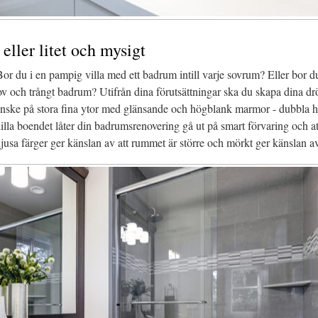
 eller litet och mysigt
or du i en pampig villa med ett badrum intill varje sovrum? Eller bor d
kov och trångt badrum? Utifrån dina förutsättningar ska du skapa dina 
 kanske på stora fina ytor med glänsande och högblank marmor - dubbla h
illa boendet låter din badrumsrenovering gå ut på smart förvaring och a
jusa färger ger känslan av att rummet är större och mörkt ger känslan av