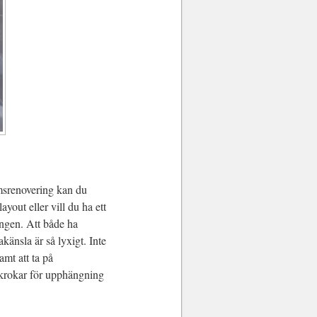
umsrenovering kan du
yout eller vill du ha ett
ningen. Att både ha
änsla är så lyxigt. Inte
amt att ta på
a krokar för upphängning