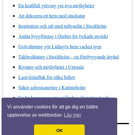
En kraftfull grävsug ger nya möjligheter
Att dekorera ett hem med stuckatur
Inspiration och stil med rullgardin i Stockholm
Anlita byggföretag i Örebro för lyckade projekt
Golvslipning gör Lidingös hem vackra igen
Takbesiktning i Stockholm – en förebyggande åtgärd
Rivning och möjligheter i Uppsala
Lastväxlarflak för olika behov
Säker asbestsanering i Katrineholm
En badrumsrenovering i Örebro ökar trivsel och
fastighetens värde
Vi använder cookies för att ge dig en bättre
upplevelse av webbsidan
Läs mer
OK
© 2026 Bytaduschblandare.se. Alla rättigheter förbehållna.