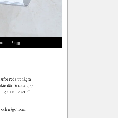
at
Blogg
ärför reda ut några
nkte därför rada upp
 att ta steget till att
kt och något som