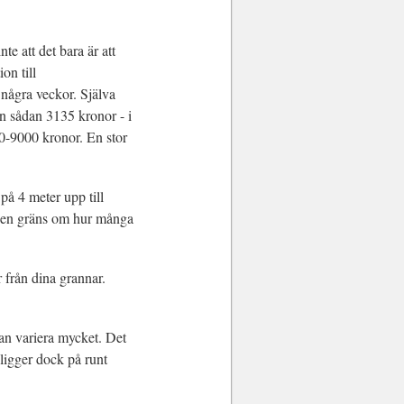
te att det bara är att
on till
några veckor. Själva
n sådan 3135 kronor - i
0-9000 kronor. En stor
å 4 meter upp till
ngen gräns om hur många
 från dina grannar.
an variera mycket. Det
 ligger dock på runt