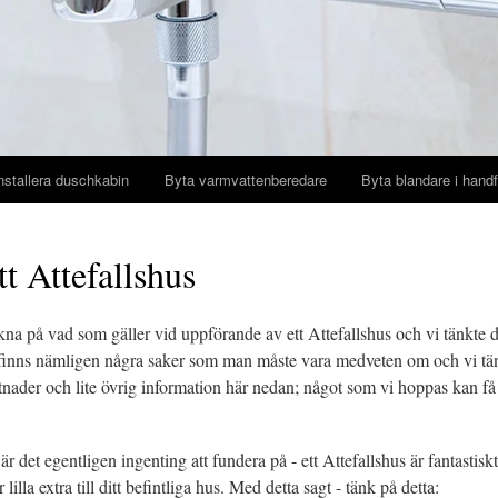
nstallera duschkabin
Byta varmvattenberedare
Byta blandare i handf
tt Attefallshus
na på vad som gäller vid uppförande av ett Attefallshus och vi tänkte d
t finns nämligen några saker som man måste vara medveten om och vi tä
tnader och lite övrig information här nedan; något som vi hoppas kan få dig
är det egentligen ingenting att fundera på - ett Attefallshus är fantastis
lilla extra till ditt befintliga hus. Med detta sagt - tänk på detta: