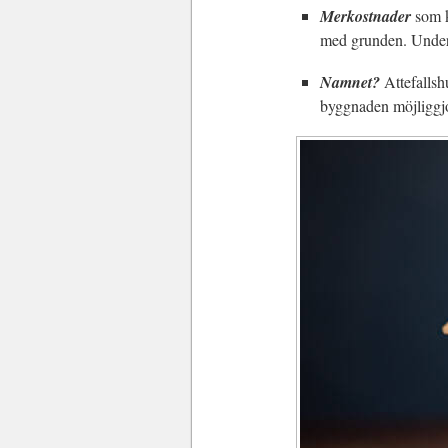
Merkostnader
som k
med grunden. Under
Namnet?
Attefallsh
byggnaden möjliggj