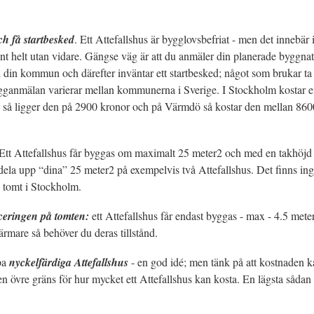
h få startbesked
. Ett Attefallshus är bygglovsbefriat - men det innebär in
ant helt utan vidare. Gängse väg är att du anmäler din planerade byggnati
in kommun och därefter inväntar ett startbesked; något som brukar ta 
gganmälan varierar mellan kommunerna i Sverige. I Stockholm kostar e
så ligger den på 2900 kronor och på Värmdö så kostar den mellan 860
Ett Attefallshus får byggas om maximalt 25 meter2 och med en takhöjd p
ela upp “dina” 25 meter2 på exempelvis två Attefallshus. Det finns i
 tomt i Stockholm.
ceringen på tomten:
ett Attefallshus får endast byggas - max - 4.5 meter
rmare så behöver du deras tillstånd.
pa
nyckelfärdiga Attefallshus
- en god idé; men tänk på att kostnaden k
en övre gräns för hur mycket ett Attefallshus kan kosta. En lägsta sådan