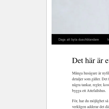
Dags att byta duschblandare
I
Det här är e
Många husägare är nyfik
detaljer som gäller. De
några tankar, regler, kos
bygga ett Attefallshus.
För, har du möjlighet så 
verkligen adderar det där 