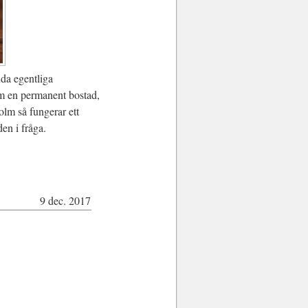
nda egentliga
om en permanent bostad,
olm så fungerar ett
en i fråga.
9 dec. 2017