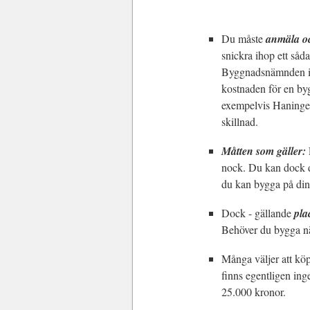
Du måste
anmäla oc
snickra ihop ett såd
Byggnadsnämnden i d
kostnaden för en by
exempelvis Haninge 
skillnad.
Måtten som gäller:
nock. Du kan dock d
du kan bygga på din
Dock - gällande
pla
Behöver du bygga nä
Många väljer att kö
finns egentligen ing
25.000 kronor.