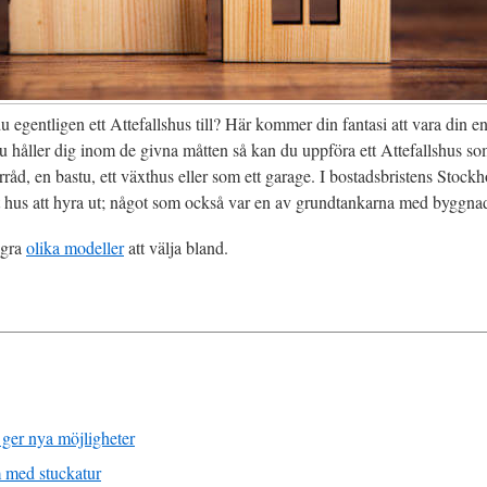
u egentligen ett Attefallshus till? Här kommer din fantasi att vara din e
u håller dig inom de givna måtten så kan du uppföra ett Attefallshus s
rråd, en bastu, ett växthus eller som ett garage. I bostadsbristens Stockh
tt hus att hyra ut; något som också var en av grundtankarna med byggnad
ågra
olika modeller
att välja bland.
 ger nya möjligheter
m med stuckatur