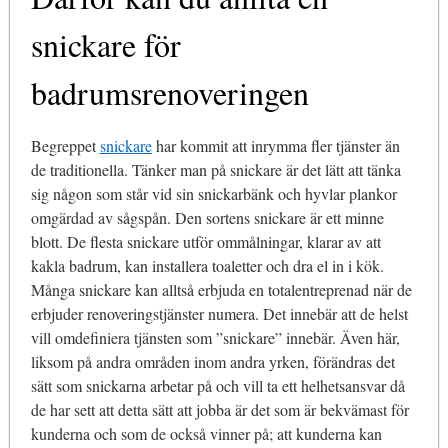
snickare för
badrumsrenoveringen
Begreppet
snickare
har kommit att inrymma fler tjänster än
de traditionella. Tänker man på snickare är det lätt att tänka
sig någon som står vid sin snickarbänk och hyvlar plankor
omgärdad av sågspån. Den sortens snickare är ett minne
blott. De flesta snickare utför ommålningar, klarar av att
kakla badrum, kan installera toaletter och dra el in i kök.
Många snickare kan alltså erbjuda en totalentreprenad när de
erbjuder renoveringstjänster numera. Det innebär att de helst
vill omdefiniera tjänsten som ”snickare” innebär. Även här,
liksom på andra områden inom andra yrken, förändras det
sätt som snickarna arbetar på och vill ta ett helhetsansvar då
de har sett att detta sätt att jobba är det som är bekvämast för
kunderna och som de också vinner på; att kunderna kan