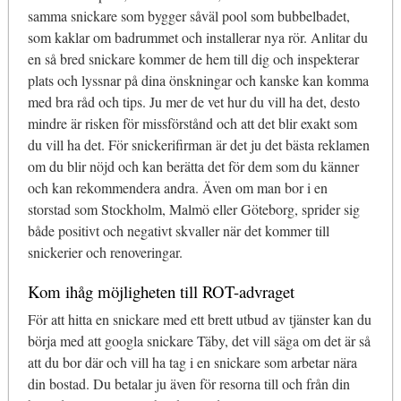
samma snickare som bygger såväl pool som bubbelbadet,
som kaklar om badrummet och installerar nya rör. Anlitar du
en så bred snickare kommer de hem till dig och inspekterar
plats och lyssnar på dina önskningar och kanske kan komma
med bra råd och tips. Ju mer de vet hur du vill ha det, desto
mindre är risken för missförstånd och att det blir exakt som
du vill ha det. För snickerifirman är det ju det bästa reklamen
om du blir nöjd och kan berätta det för dem som du känner
och kan rekommendera andra. Även om man bor i en
storstad som Stockholm, Malmö eller Göteborg, sprider sig
både positivt och negativt skvaller när det kommer till
snickerier och renoveringar.
Kom ihåg möjligheten till ROT-advraget
För att hitta en snickare med ett brett utbud av tjänster kan du
börja med att googla snickare Täby, det vill säga om det är så
att du bor där och vill ha tag i en snickare som arbetar nära
din bostad. Du betalar ju även för resorna till och från din