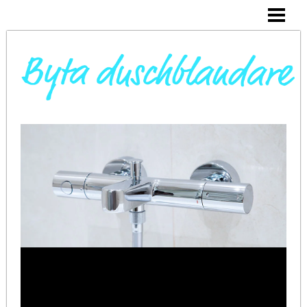
DAGS ATT BYTA DUSCHBLANDARE
INSTALLERA DUSCHKABIN
BYTA VARMVATTENBEREDARE
BYTA BLANDARE I HANDFAT
BLOGG