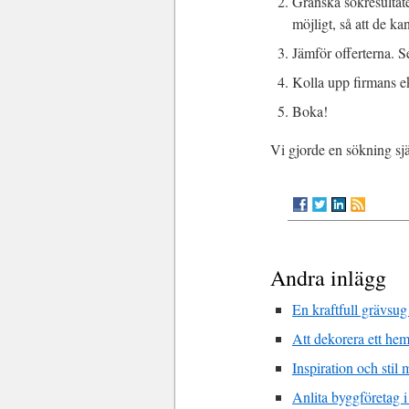
Granska sökresultate
möjligt, så att de k
Jämför offerterna. Se
Kolla upp firmans 
Boka!
Vi gjorde en sökning sjä
Andra inlägg
En kraftfull grävsug
Att dekorera ett he
Inspiration och stil
Anlita byggföretag i