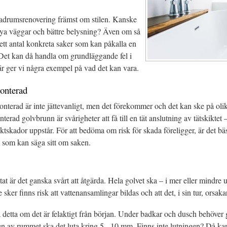
adrumsrenovering främst om stilen. Kanske
nya väggar och bättre belysning? Även om så
t ett antal konkreta saker som kan påkalla en
Det kan då handla om grundläggande fel i
r ger vi några exempel på vad det kan vara.
onterad
nterad är inte jättevanligt, men det förekommer och det kan ske på olika
rad golvbrunn är svårigheter att få till en tät anslutning av tätskiktet –
 fuktskador uppstår. För att bedöma om risk för skada föreligger, är det bä
 som kan säga sitt om saken.
tat är det ganska svårt att åtgärda. Hela golvet ska – i mer eller mindre 
ker finns risk att vattenansamlingar bildas och att det, i sin tur, orsaka
ra detta om det är felaktigt från början. Under badkar och dusch behöver 
n av rummet ska det luta kring 5 - 10 mm. Finns inte lutningen? Då kan 