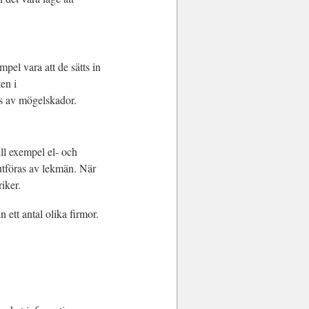
empel vara att de sätts in
en i
as av mögelskador.
ll exempel el- och
 utföras av lekmän. När
iker.
ån ett antal olika firmor.