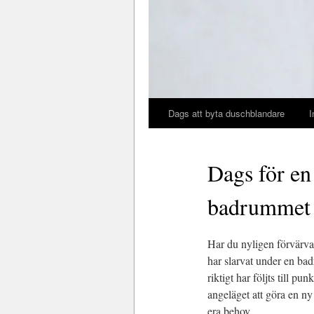
Dags att byta duschblandare
I
Dags för en
badrummet
Har du nyligen förvärv
har slarvat under en ba
riktigt har följts till p
angeläget att göra en n
era behov.