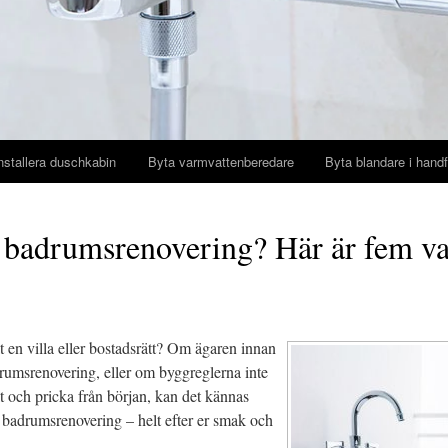
nstallera duschkabin
Byta varmvattenberedare
Byta blandare i handf
 badrumsrenovering? Här är fem van
at en
villa eller bostadsrätt? Om ägaren innan
drumsrenovering, eller om byggreglerna inte
unkt och pricka från början, kan det kännas
y badrumsrenovering – helt efter er smak och