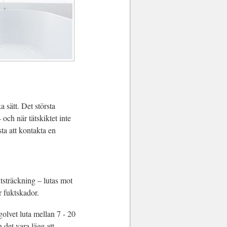
 sätt. Det största
 och när tätskiktet inte
sta att kontakta en
utsträckning – lutas mot
r fuktskador.
golvet luta mellan 7 - 20
det vara läge att