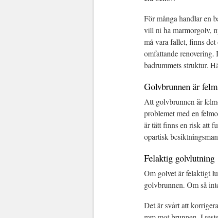
För många handlar en b
vill ni ha marmorgolv, 
må vara fallet, finns de
omfattande renovering. 
badrummets struktur. Hä
Golvbrunnen är felm
Att golvbrunnen är felmo
problemet med en felmonte
är tätt finns en risk att
opartisk besiktningsman
Felaktig golvlutning
Om golvet är felaktigt lu
golvbrunnen. Om så inte s
Det är svårt att korrige
mm mot brunnen. I reste