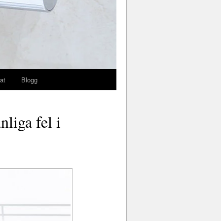
at
Blogg
liga fel i