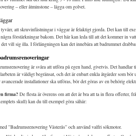
vering – eller åtminstone – lägga om golvet.
väggar
 tyvärr, att skruvinfästningar i väggar är felaktigt gjorda. Det kan till ex
n några förstärkningar bakom. Det här kan leda till att det kommer in vatt
det vill sig illa. I förlängningen kan det innebära att badrummet drabb
 badrumsrenoveringar
msrenovering är svåra att utföra på egen hand, givetvis. Det handlar ti
elarbeten är väldigt begränsat, och det är enbart enkla åtgärder som bör
r avancerade installationer ska utföras, bör det göras av en behörig elektr
en firma?
De flesta är överens om att det är bra att ta in flera offerter, fr
xemplets skull) kan du till exempel göra såhär:
l med ”Badrumsrenovering Västerås” och använd valfri sökmotor.