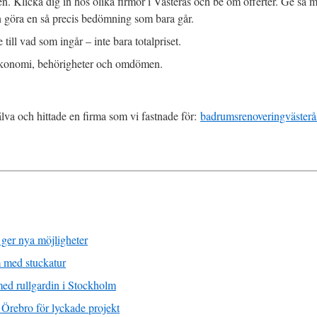
n. Klicka dig in hos olika firmor i Västerås och be om offerter. Ge så
an göra en så precis bedömning som bara går.
 till vad som ingår – inte bara totalpriset.
ekonomi, behörigheter och omdömen.
lva och hittade en firma som vi fastnade för:
badrumsrenoveringvästerå
 ger nya möjligheter
m med stuckatur
 med rullgardin i Stockholm
 Örebro för lyckade projekt