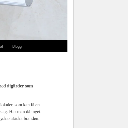
at
Blogg
 med åtgärder som
 lokaler, som kan få en
 slag. Har man då inget
 lyckas släcka branden.