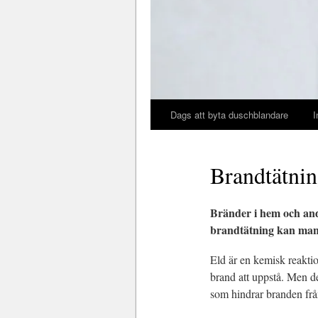
Dags att byta duschblandare
I
Brandtätnin
Bränder i hem och and
brandtätning kan man 
Eld är en kemisk reaktio
brand att uppstå. Men de
som hindrar branden från