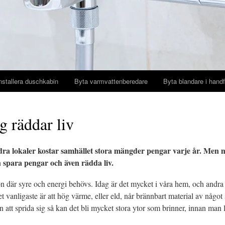
nstallera duschkabin
Byta varmvattenberedare
Byta blandare i handf
g räddar liv
ra lokaler kostar samhället stora mängder pengar varje år. Men
spara pengar och även rädda liv.
n där syre och energi behövs. Idag är det mycket i våra hem, och andra
t vanligaste är att hög värme, eller eld, når brännbart material av något
 att sprida sig så kan det bli mycket stora ytor som brinner, innan man