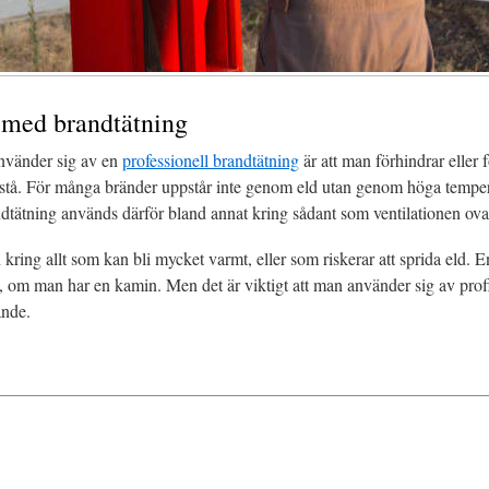
 med brandtätning
nvänder sig av en
professionell brandtätning
är att man förhindrar eller f
ppstå. För många bränder uppstår inte genom eld utan genom höga tempe
ndtätning används därför bland annat kring sådant som ventilationen ov
ring allt som kan bli mycket varmt, eller som riskerar att sprida eld. 
m, om man har en kamin. Men det är viktigt att man använder sig av proffs 
ande.