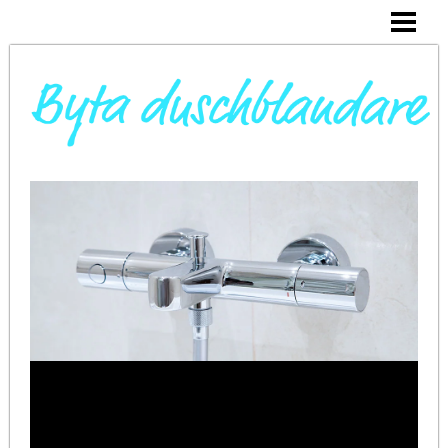
DAGS ATT BYTA DUSCHBLANDARE
INSTALLERA DUSCHKABIN
BYTA VARMVATTENBEREDARE
BYTA BLANDARE I HANDFAT
BLOGG