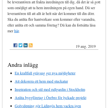
be leverantören att frakta inredningen till dig, då det är så gott
som omöjligt att ta hem inredningen på egen hand. Då ser
leverantören till att allt är helt när det kommer till din dörr.
Ska du anlita fler hantverkare som kommer efter varandra,
eller anlita ett och samma företag? Då kan du fortsätta läsa
mer
här
.
19 aug. 2019
Andra inlägg
En kraftfull grävsug ger nya möjligheter
Att dekorera ett hem med stuckatur
Inspiration och stil med rullgardin i Stockholm
Anlita byggföretag i Örebro för lyckade projekt
Golvslipning gör Lidingös hem vackra igen